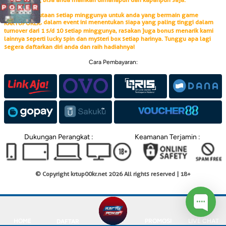
Raih bonus jutaan setiap minggunya untuk anda yang bermain game
, dalam event ini menentukan siapa yang paling tinggi dalam
KARTUPOKER
turnover dari 1 s/d 10 setiap minggunya, rasakan juga bonus menarik kami
lainnya seperti lucky spin dan mysteri box setiap harinya. Tunggu apa lagi
segera daftarkan diri anda dan raih hadiahnya!
Cara Pembayaran:
Dukungan Perangkat :
Keamanan Terjamin :
© Copyright krtup00kr.net 2026 All rights reserved | 18+
HOME
PROMOSI
LIVE CHAT
DAFTAR