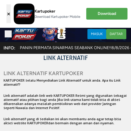
Kartupoker
×
Download
Download Kartupoker Mobile
MASUK
DAFTAR
ENIUS OCBC PANIN PERMATA SINARMAS SEABANK ONLINE!!
INFO:
8/8/2026 
LINK ALTERNATIF
LINK ALTERNATIF KARTUPOKER
KARTUPOKER selalu Menyediakan Link Alternatif untuk anda. Apa itu Link
alternatif?
Link alternatif adalah link web KARTUPOKER Resmi yang digunakan sebagai
alternatif atau pilihan bagi anda jika link utama kami tidak bisa di akses
dikarenakan adanya masalah pemblokiran web dari provider jaringan
seperti Nawala dan Internet Positif.
Link alternatif yang di sediakan ini akan membantu anda agar tetap bisa
akses website KARTUPOKERdan bermain dengan aman dan nyaman.