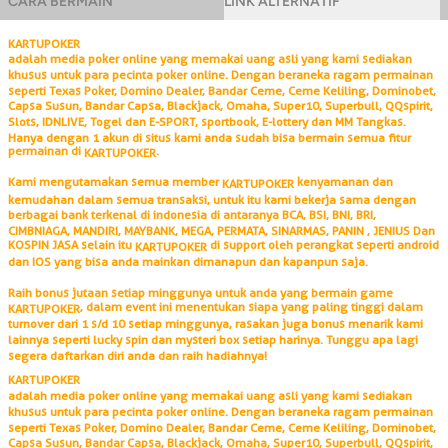
CARA BERMAIN
LINK ALTERNATIF
KARTUPOKER
adalah media poker online yang memakai uang asli yang kami sediakan
khusus untuk para pecinta poker online. Dengan beraneka ragam permainan
seperti Texas Poker, Domino Dealer, Bandar Ceme, Ceme Keliling, Dominobet,
Capsa Susun, Bandar Capsa, Blackjack, Omaha, Super10, Superbull, QQspirit,
Slots, IDNLIVE, Togel dan E-SPORT, sportbook, E-lottery dan MM Tangkas.
Hanya dengan 1 akun di situs kami anda sudah bisa bermain semua fitur
permainan di
.
KARTUPOKER
Kami mengutamakan semua member
kenyamanan dan
KARTUPOKER
kemudahan dalam semua transaksi, untuk itu kami bekerja sama dengan
berbagai bank terkenal di indonesia di antaranya BCA, BSI, BNI, BRI,
CIMBNIAGA, MANDIRI, MAYBANK, MEGA, PERMATA, SINARMAS, PANIN , JENIUS Dan
KOSPIN JASA selain itu
di support oleh perangkat seperti android
KARTUPOKER
dan IOS yang bisa anda mainkan dimanapun dan kapanpun saja.
Raih bonus jutaan setiap minggunya untuk anda yang bermain game
, dalam event ini menentukan siapa yang paling tinggi dalam
KARTUPOKER
turnover dari 1 s/d 10 setiap minggunya, rasakan juga bonus menarik kami
lainnya seperti lucky spin dan mysteri box setiap harinya. Tunggu apa lagi
segera daftarkan diri anda dan raih hadiahnya!
KARTUPOKER
adalah media poker online yang memakai uang asli yang kami sediakan
khusus untuk para pecinta poker online. Dengan beraneka ragam permainan
seperti Texas Poker, Domino Dealer, Bandar Ceme, Ceme Keliling, Dominobet,
Capsa Susun, Bandar Capsa, Blackjack, Omaha, Super10, Superbull, QQspirit,